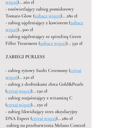
więcej
)... 260 zł
- rozświetlający zabieg pomidorowy
Tomato Glow (
zobacz więcej
)... 280 zł
- zabieg ujędrniający z kawiorem (
zobacz
więcej
)...300 zł
- zabieg ujędrniający ze spiruliną Green
Filler Treatment (
zobacz więcej
)... 330 zł
ZABIEGI PURLESS
- zabieg ryżowy Sushi Ceremony (
czytaj
więcej
)... 230 zł
- zabieg z drobinkami złota Gold&Pearls
(
czytaj więcej
)... 230 zł
- zabieg rozjaśniający z witaminą C
(
czytaj więcej
)... 250 zł
- zabieg likwidujący stres oksydacyjny
DNA Expert (
czyt
aj w
ięcej
)... 280 zł
-zabieg na przebarwienia Melano Control