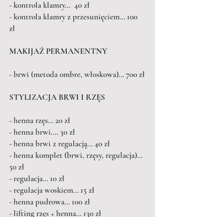
- kontrola klamry... 40 zł
- kontrola klamry z przesunięciem... 100
zł
MAKIJAŻ PERMANENTNY
- brwi (metoda ombre, włoskowa)... 700 zł
STYLIZACJA BRWI I RZĘS
- henna rzęs... 20 zł
- henna brwi.... 30 zł
- henna brwi z regulacją... 40 zł
- henna komplet (brwi, rzęsy, regulacja)...
50 zł
- regulacja... 10 zł
- regulacja woskiem... 15 zł
- henna pudrowa... 100 zł
- lifting rzęs + henna... 130 zł