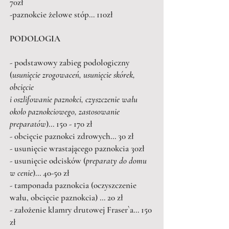
70zł
-paznokcie żelowe stóp... 110zł
PODOLOGIA
- podstawowy zabieg podologiczny
(
usunięcie zrogowaceń, usunięcie skórek,
obcięcie
i oszlifowanie paznokci, czyszczenie wału
około paznokciowego, zastosowanie
preparatów
)... 150 - 170 zł
- obcięcie paznokci zdrowych... 30 zł
- usunięcie wrastającego paznokcia 30zł
- usunięcie odcisków (
preparaty do domu
w cenie
)... 40-50 zł
- tamponada paznokcia (oczyszczenie
wału, obcięcie paznokcia) ... 20 zł
- założenie klamry drutowej Fraser`a... 150
zł