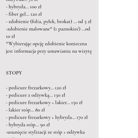
- hybryda... 100 zł
- fiber gel... 120 zł
- zdobienie (folia, pyłek, brokat) ... od 5 zł
-zdobienie malowane* (1 paznokieć) ...od
10 zł
*Wybierając opcję zdobienie konieczna
jest informacja przy umawianiu na wizytę
STOPY
- pedicure frezarkowy... 120 zł
- pedicure z odżywką... 130 zł
- pedicure frezarkowy + lakier... 150 zł
- lakier stóp... 80 zł
- pedicure frezarkowy + hybryda... 170 zł
- hybryda stóp... 90 zł
-usunięcie stylizacji ze stóp + odżywka