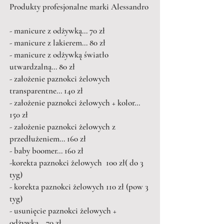
Produkty profesjonalne marki Alessandro
- manicure z odżywką... 70 zł
- manicure z lakierem... 80 zł
- manicure z odżywką światło
utwardzalną... 80 zł
- założenie paznokci żelowych
transparentne... 140 zł
- założenie paznokci żelowych + kolor...
150 zł
- założenie paznokci żelowych z
przedłużeniem... 160 zł
- baby boomer... 160 zł
-korekta paznokci żelowych 100 zł( do 3
tyg)
- korekta paznokci żelowych 110 zł (pow 3
tyg)
- usunięcie paznokci żelowych +
odżywka... 70 zł