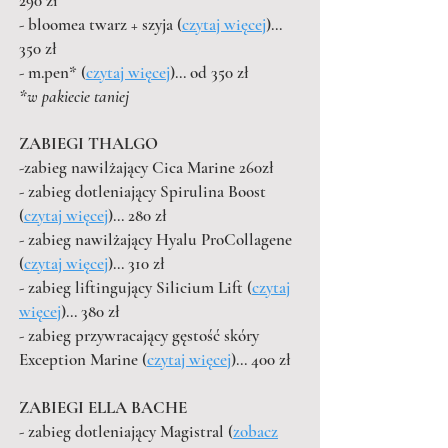
290 zł
- bloomea twarz + szyja (
czytaj więcej
)...
350 zł
- m.pen* (
czytaj więcej
)... od 350 zł
*w pakiecie taniej
ZABIEGI THALGO
​-zabieg nawilżający Cica Marine 260zł
- zabieg dotleniający Spirulina Boost
(
czytaj więcej
)... 280 zł
- zabieg nawilżający Hyalu ProCollagene
(
czytaj więcej
)... 310 zł
- zabieg liftingujący Silicium Lift (
czytaj
więcej
)... 380 zł
- zabieg przywracający gęstość skóry
Exception Marine (
czytaj więcej
)... 400 zł
ZABIEGI ELLA BACHE
- zabieg dotleniający Magistral (
zobacz