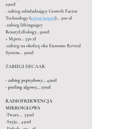
29
0zł
- zabieg odmładzający Growth Factor
Technology (
czytaj więcej
)... 300 zł
-zabieg liftingujący
BeautyLiftology...300zł
+ M.pen... 350 zł
-zabieg na okolicę oka Exosome Revital
System… 300zł
ZABIEGI DECAAR
- zabieg peptydowy… 450zł
- peeling algowy… 270zł
RADIOFREKWENCJA
MIKROIGŁOWA
-Twarz... 550zł
-Szyja... 450zł
-Dekolt 450... zł