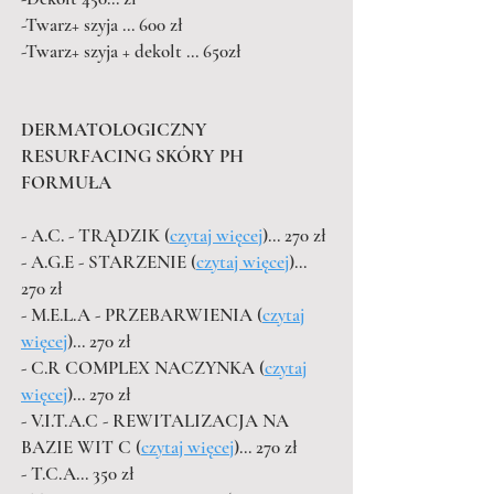
-Twarz+ szyja ... 600 zł
-Twarz+ szyja + dekolt ... 650zł
DERMATOLOGICZNY
RESURFACING SKÓRY PH
FORMUŁA
- A.C. - TRĄDZIK (
czytaj więcej
)... 270 zł
- A.G.E - STARZENIE (
czytaj więcej
)...
270 zł
- M.E.L.A - PRZEBARWIENIA (
czytaj
więcej
)... 270 zł
- C.R COMPLEX NACZYNKA (
czytaj
więcej
)... 270 zł
- V.I.T.A.C - REWITALIZACJA NA
BAZIE WIT C (
czytaj więcej
)... 270 zł
- T.C.A... 350 zł