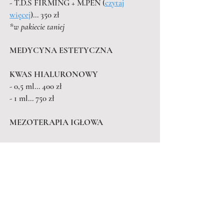
- T.D.S FIRMING + M.PEN (
czytaj
więcej
)... 350 zł
*w pakiecie taniej
MEDYCYNA ESTETYCZNA
KWAS HIALURONOWY
- 0,5 ml... 400 zł
- 1 ml... 750 zł
MEZOTERAPIA IGŁOWA
TWARZ
- 1 ampułka... od 350 zł
SKÓRA GŁOWY
- 1 ampułka... od 350 zł
STYMULATORY TKANKOWE (
czytaj