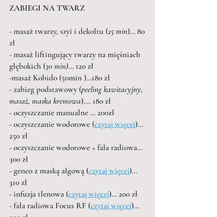
ZABIEGI NA TWARZ
- masaż twarzy, szyi i dekoltu (
25 min
)... 80
zł
- masaż liftingujący twarzy na mięśniach
głębokich (
30 min)
... 120 zł
-masaż Kobido (50min )...180 zł
- zabieg podstawowy (
peeling kawitacyjny,
masaż, maska kremowa
).... 180 zł
- oczyszczanie manualne ... 200zł
- oczyszczanie wodorowe (
czytaj więcej
)...
250 zł
- oczyszczanie wodorowe + fala radiowa...
300 zł
- geneo z maską algową (
czytaj więcej
)...
310 zł
- infuzja tlenowa (
czytaj więcej
)... 200 zł
- fala radiowa Focus RF (
czytaj więcej
)...