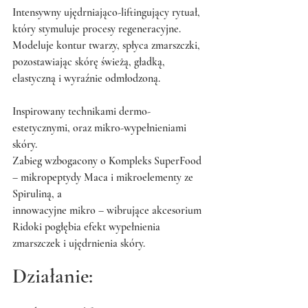
Intensywny ujędrniająco-liftingujący rytuał, 
który stymuluje procesy regeneracyjne. 
Modeluje kontur twarzy, spłyca zmarszczki, 
pozostawiając skórę świeżą, gładką, 
elastyczną i wyraźnie odmłodzoną.
Inspirowany technikami dermo-
estetycznymi, oraz mikro-wypełnieniami 
skóry.
Zabieg wzbogacony o Kompleks SuperFood 
– mikropeptydy Maca i mikroelementy ze 
Spiruliną, a
innowacyjne mikro – wibrujące akcesorium 
Ridoki pogłębia efekt wypełnienia 
zmarszczek i ujędrnienia skóry.
Działanie: