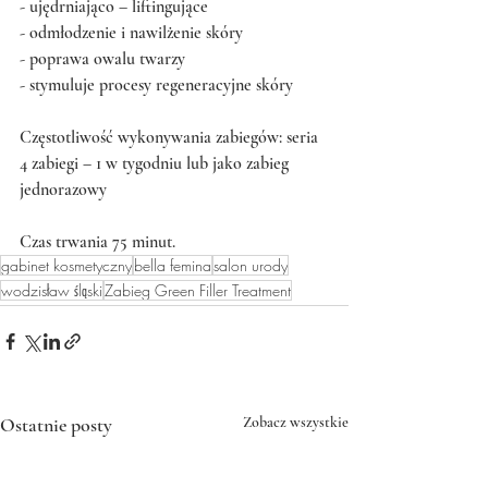
- ujędrniająco – liftingujące
- odmłodzenie i nawilżenie skóry
- poprawa owalu twarzy
- stymuluje procesy regeneracyjne skóry
Częstotliwość wykonywania zabiegów: seria 
4 zabiegi – 1 w tygodniu lub jako zabieg 
jednorazowy
Czas trwania 75 minut.
gabinet kosmetyczny
bella femina
salon urody
wodzisław śląski
Zabieg Green Filler Treatment
Ostatnie posty
Zobacz wszystkie