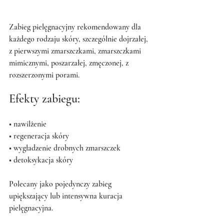
Zabieg pielęgnacyjny rekomendowany dla 
każdego rodzaju skóry, szczególnie dojrzałej,
z pierwszymi zmarszczkami, zmarszczkami 
mimicznymi, poszarzałej, zmęczonej, z
rozszerzonymi porami.
Efekty zabiegu:
• nawilżenie
• regeneracja skóry
• wygładzenie drobnych zmarszczek
• detoksykacja skóry
Polecany jako pojedynczy zabieg 
upiększający lub intensywna kuracja 
pielęgnacyjna.