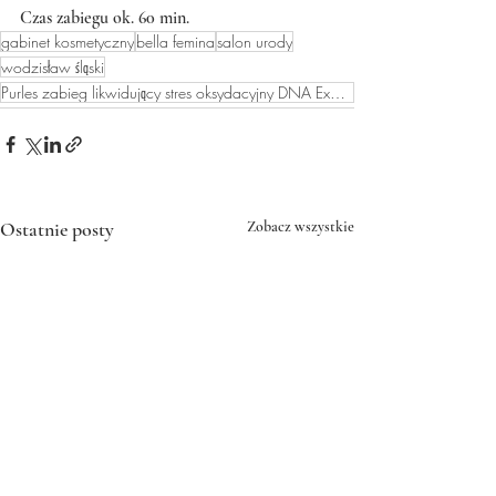
Czas zabiegu ok. 60 min.
gabinet kosmetyczny
bella femina
salon urody
wodzisław śląski
Purles zabieg likwidujący stres oksydacyjny DNA Expert
Ostatnie posty
Zobacz wszystkie